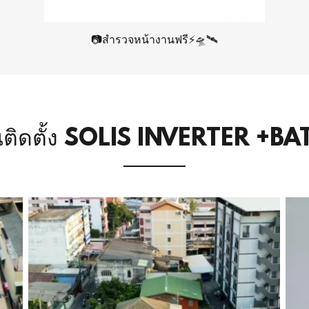
📷สำรวจหน้างานฟรี⚡🛸🛰️
ติดตั้ง​ SOLIS​ INVERTER​ +B